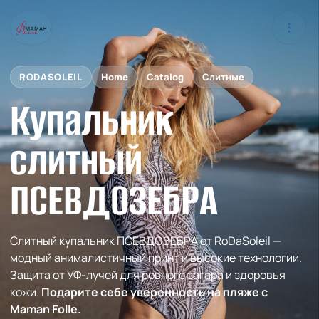
RODASOLEIL
Home
Catalog
Слитные
Купальник
слитный
ПСЕВДОЗЕБРА
Слитный купальник ПСЕВДОЗЕБРА от RoDaSoleil —
модный анималистичный принт и высокие технологии.
Защита от УФ-лучей для ровного загара и здоровья
кожи.
Подарите себе уверенность на пляже с
Maman Folle.