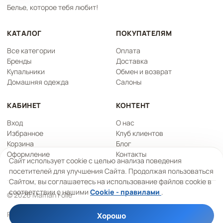
Белье, которое тебя любит!
КАТАЛОГ
ПОКУПАТЕЛЯМ
Все категории
Оплата
Бренды
Доставка
Купальники
Обмен и возврат
Домашняя одежда
Салоны
КАБИНЕТ
КОНТЕНТ
Вход
О нас
Избранное
Клуб клиентов
Корзина
Блог
Оформление
Контакты
Сайт использует cookie с целью анализа поведения
посетителей для улучшения Сайта. Продолжая пользоваться
Сайтом, вы соглашаетесь на использование файлов cookie в
соответствии с нашими
Cookie - правилами
.
© 2026 Maman Folle
Работаем на платформе
Qelk
Хорошо