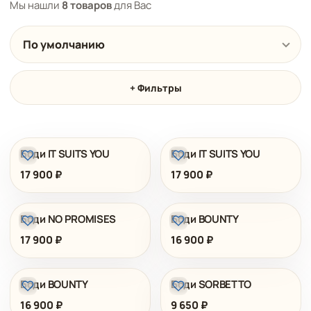
Мы нашли
8 товаров
для Вас
По умолчанию
+ Фильтры
Все товары
Боди IT SUITS YOU
Боди IT SUITS YOU
17 900
₽
17 900
₽
Бренд
Боди NO PROMISES
Боди BOUNTY
Линия
17 900
₽
16 900
₽
Цвет
Боди BOUNTY
Боди SORBETTO
16 900
₽
9 650
₽