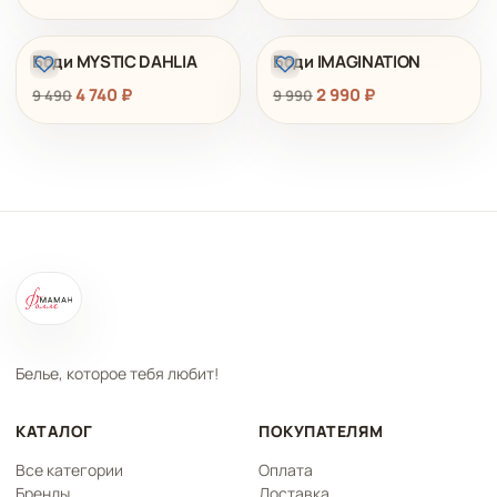
Размер
Боди MYSTIC DAHLIA
Боди IMAGINATION
РАСПРОДАЖА
РАСПРОДАЖА
4 740
₽
2 990
₽
9 490
9 990
Белье, которое тебя любит!
КАТАЛОГ
ПОКУПАТЕЛЯМ
Все категории
Оплата
Бренды
Доставка