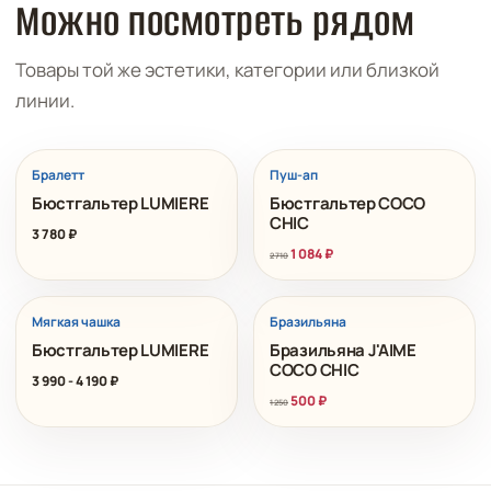
Можно посмотреть рядом
Товары той же эстетики, категории или близкой
линии.
РАСПРОДАЖА
Бралетт
Пуш-ап
Бюстгальтер LUMIERE
Бюстгальтер COCO
CHIC
3 780
₽
1 084
₽
2 710
РАСПРОДАЖА
Мягкая чашка
Бразильяна
Бюстгальтер LUMIERE
Бразильяна J'AIME
COCO CHIC
3 990
-
4 190
₽
500
₽
1 250