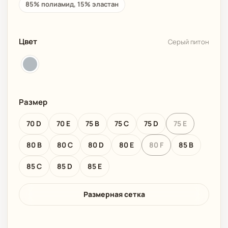
85% полиамид, 15% эластан
Цвет
Серый питон
Размер
70 D
70 E
75 B
75 C
75 D
75 E
80 B
80 C
80 D
80 E
80 F
85 B
85 C
85 D
85 E
Размерная сетка