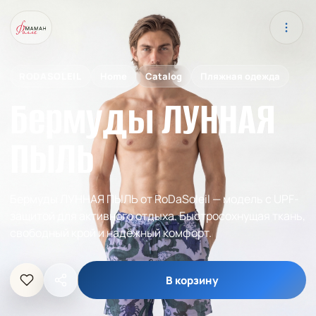
RODASOLEIL
Home
Catalog
Пляжная одежда
Бермуды ЛУННАЯ
ПЫЛЬ
Бермуды ЛУННАЯ ПЫЛЬ от RoDaSoleil — модель с UPF-
защитой для активного отдыха. Быстросохнущая ткань,
свободный крой и надёжный комфорт.
В корзину