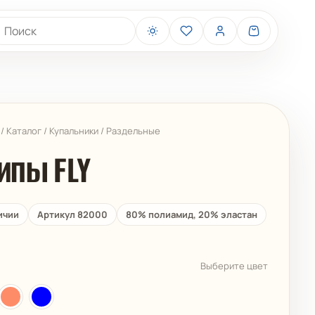
иск товаров
/
Каталог
/
Купальники
/
Раздельные
ипы FLY
ичии
Артикул 82000
80% полиамид, 20% эластан
BELIZA
ARUELLE
Выберите цвет