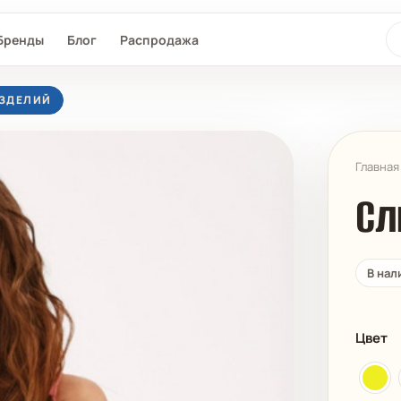
По
Бренды
Блог
Распродажа
 ИЗДЕЛИЙ
Главная
Сл
В нал
L®
SEAFOLLY
MAAJI
D-NU-D
Цвет