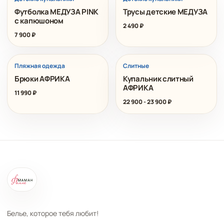
Футболка МЕДУЗА PINK
Трусы детские МЕДУЗА
с капюшоном
2 490
₽
7 900
₽
ХИТ
Пляжная одежда
Слитные
Брюки АФРИКА
Купальник слитный
АФРИКА
11 990
₽
22 900
-
23 900
₽
Белье, которое тебя любит!