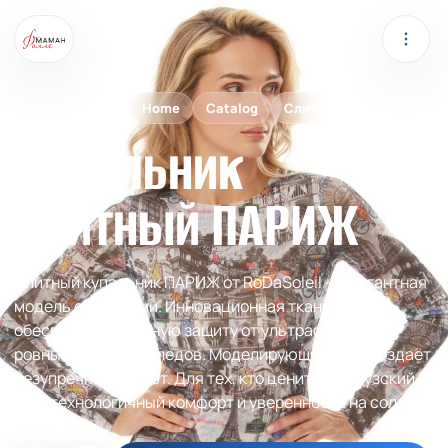
RODASOLEIL
Home
Catalog
Слитные
Купальник
слитный ПАРИЖ
Слитный купальник ПАРИЖ от RoDaSoleil — элегантная
модель с рукавами. Инновационная ткань
обеспечивает полную защиту от ультрафиолета и
ровный загар без следов. Моделирующий крой создаёт
безупречный силуэт. Для тех, кто ценит французский
шик, технологичный комфорт и уверенность на солнце.